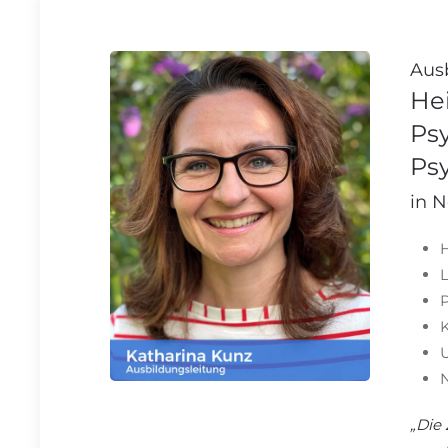
Aus
Hei
Ps
Psy
in 
P
N
„Die 