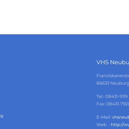
VHS Neubu
Franziskanerst
86633 Neuburg
Tel.: 08431-9119
Fax: 08431-792
zu
E-Mail:
vhsneu
Web :
http://