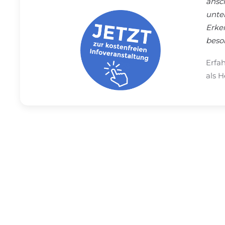
ansc
unte
Erke
beso
Erfa
als H