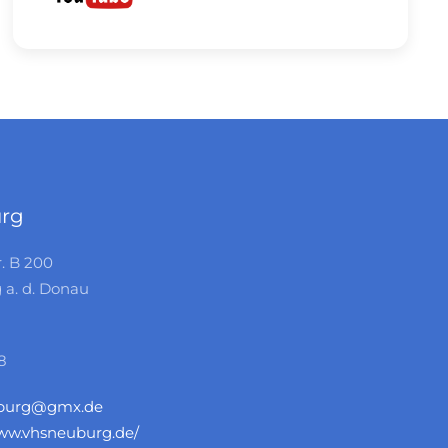
rg
r. B 200
 a. d. Donau
8
burg@gmx.de
www.vhsneuburg.de/